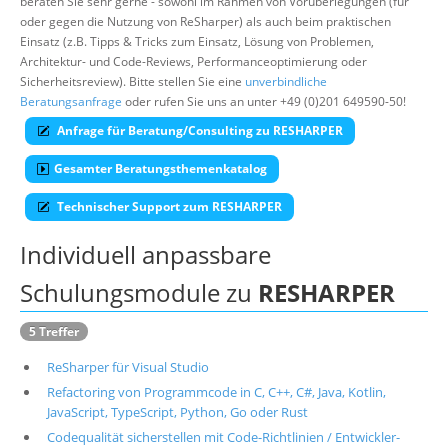
beraten Sie sehr gerne - sowohl im Rahmen von Vorüberlegungen (für
oder gegen die Nutzung von ReSharper) als auch beim praktischen
Über uns
Einsatz (z.B. Tipps & Tricks zum Einsatz, Lösung von Problemen,
Suche
Architektur- und Code-Reviews, Performanceoptimierung oder
Sicherheitsreview). Bitte stellen Sie eine
unverbindliche
Beratungsanfrage
oder rufen Sie uns an unter +49 (0)201 649590-50!
Anfrage für Beratung/Consulting zu RESHARPER
Gesamter Beratungsthemenkatalog
Technischer Support zum RESHARPER
Individuell anpassbare
Schulungsmodule zu
RESHARPER
5 Treffer
ReSharper für Visual Studio
Refactoring von Programmcode in C, C++, C#, Java, Kotlin,
JavaScript, TypeScript, Python, Go oder Rust
Codequalität sicherstellen mit Code-Richtlinien / Entwickler-