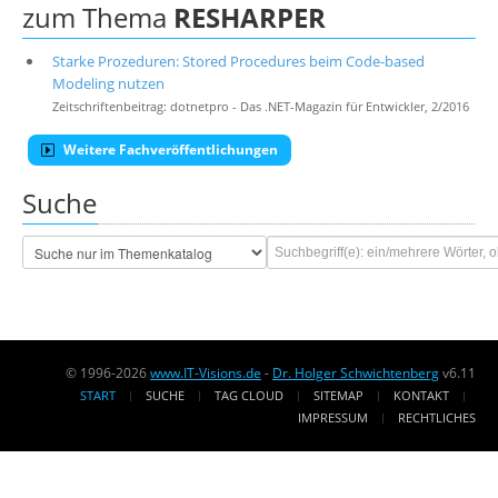
zum Thema
RESHARPER
Starke Prozeduren: Stored Procedures beim Code-based
Modeling nutzen
Zeitschriftenbeitrag: dotnetpro - Das .NET-Magazin für Entwickler, 2/2016
Weitere Fachveröffentlichungen
Suche
© 1996-2026
www.IT-Visions.de
-
Dr. Holger Schwichtenberg
v6.11
START
SUCHE
TAG CLOUD
SITEMAP
KONTAKT
IMPRESSUM
RECHTLICHES