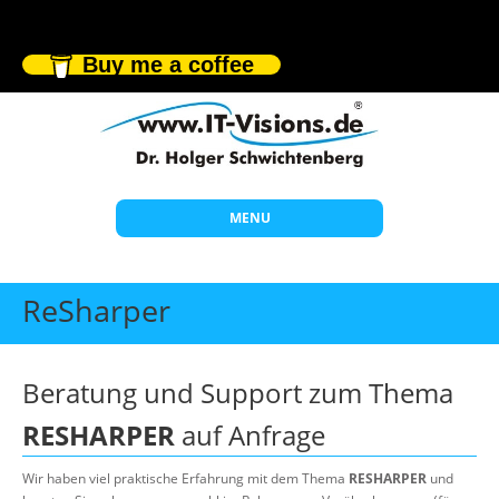
Buy me a coffee
MENU
Start
ReSharper
Themen
Beratung
Beratung und Support zum Thema
Individuelle Schulungen
RESHARPER
auf Anfrage
Offene Seminare
Wir haben viel praktische Erfahrung mit dem Thema
RESHARPER
und
Wissen