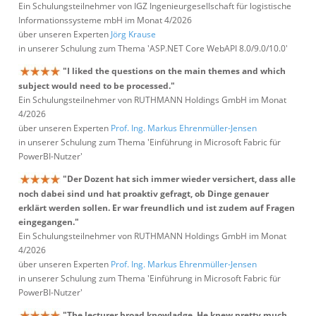
Ein Schulungsteilnehmer von IGZ Ingenieurgesellschaft für logistische
Informationssysteme mbH im Monat 4/2026
über unseren Experten
Jörg Krause
in unserer Schulung zum Thema 'ASP.NET Core WebAPI 8.0/9.0/10.0'
"I liked the questions on the main themes and which
subject would need to be processed."
Ein Schulungsteilnehmer von RUTHMANN Holdings GmbH im Monat
4/2026
über unseren Experten
Prof. Ing. Markus Ehrenmüller-Jensen
in unserer Schulung zum Thema 'Einführung in Microsoft Fabric für
PowerBI-Nutzer'
"Der Dozent hat sich immer wieder versichert, dass alle
noch dabei sind und hat proaktiv gefragt, ob Dinge genauer
erklärt werden sollen. Er war freundlich und ist zudem auf Fragen
eingegangen."
Ein Schulungsteilnehmer von RUTHMANN Holdings GmbH im Monat
4/2026
über unseren Experten
Prof. Ing. Markus Ehrenmüller-Jensen
in unserer Schulung zum Thema 'Einführung in Microsoft Fabric für
PowerBI-Nutzer'
"The lecturer broad knowladge. He knew pretty much