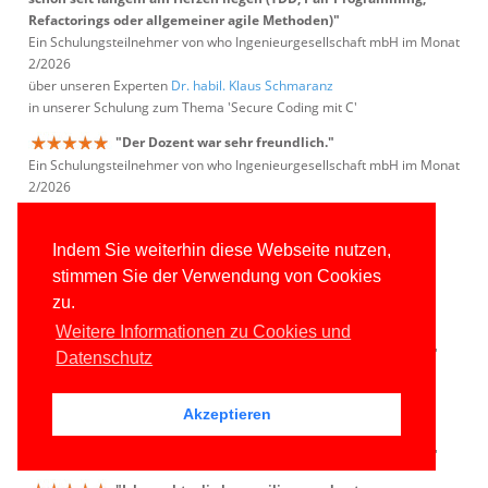
Refactorings oder allgemeiner agile Methoden)"
Ein Schulungsteilnehmer von who Ingenieurgesellschaft mbH im Monat
2/2026
über unseren Experten
Dr. habil. Klaus Schmaranz
in unserer Schulung zum Thema 'Secure Coding mit C'
"Der Dozent war sehr freundlich."
Ein Schulungsteilnehmer von who Ingenieurgesellschaft mbH im Monat
2/2026
über unseren Experten
Dr. habil. Klaus Schmaranz
in unserer Schulung zum Thema 'Secure Coding mit C'
Indem Sie weiterhin diese Webseite nutzen,
"Die Tiefe der Themen und die Vorstellung des
stimmen Sie der Verwendung von Cookies
Dozenten gefielen mir sehr gut."
zu.
Ein Schulungsteilnehmer von Iteratec GmbH im Monat 2/2026
über unseren Experten
Gregor Biswanger
Weitere Informationen zu Cookies und
in unserer Schulung zum Thema 'ASP.NET Core WebAPI und Blazor'
Datenschutz
"C# ist geil :)"
Ein Schulungsteilnehmer von Iteratec GmbH im Monat 2/2026
Akzeptieren
über unseren Experten
Gregor Biswanger
in unserer Schulung zum Thema 'ASP.NET Core WebAPI und Blazor'