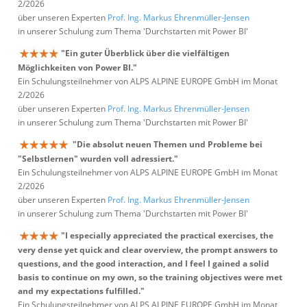
2/2026
über unseren Experten
Prof. Ing. Markus Ehrenmüller-Jensen
in unserer Schulung zum Thema 'Durchstarten mit Power BI'
"Ein guter Überblick über die vielfältigen
Möglichkeiten von Power BI."
Ein Schulungsteilnehmer von ALPS ALPINE EUROPE GmbH im Monat
2/2026
über unseren Experten
Prof. Ing. Markus Ehrenmüller-Jensen
in unserer Schulung zum Thema 'Durchstarten mit Power BI'
"Die absolut neuen Themen und Probleme bei
"Selbstlernen" wurden voll adressiert."
Ein Schulungsteilnehmer von ALPS ALPINE EUROPE GmbH im Monat
2/2026
über unseren Experten
Prof. Ing. Markus Ehrenmüller-Jensen
in unserer Schulung zum Thema 'Durchstarten mit Power BI'
"I especially appreciated the practical exercises, the
very dense yet quick and clear overview, the prompt answers to
questions, and the good interaction, and I feel I gained a solid
basis to continue on my own, so the training objectives were met
and my expectations fulfilled."
Ein Schulungsteilnehmer von ALPS ALPINE EUROPE GmbH im Monat