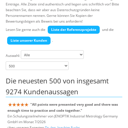
Über uns
Einträge. Alle Zitate sind authentisch und liegen uns schriftlich vor! Bitte
beachten Sie, dass wir aber aus Datenschutzgründen keine
Suche
Personennamen nennen. Gerne können Sie Kopien der
Bewertungsbögen als Beweis bei uns anfordern!
Lesen Sie gerne auch die
Liste der Referenzprojekte
und die
Liste unserer Kunden
.
Auswahl:
Die neuesten 500 von insgesamt
9274 Kundenaussagen
"All points were presented very good and there was
enough time to practice and code together."
Ein Schulungsteilnehmer von JENOPTIK Industrial Metrology Germany
GmbH im Monat 7/2026
über unseren Experten
Dr.-Ing. Joachim Fuchs