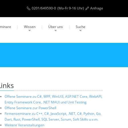
0201/649590-0
(Mo-Fr 9-16 Uhr)
Anfrage
eminare
Wissen
Über uns
Suche
Links
Offene Seminare zu C#, WPF, WinUI3, ASP.NET Core, WebAPI,
Entity Framework Core, .NET MAUI und Unit Testing
Offene Seminare zur PowerShell
Firmenseminare zu C++, C#, JavaScript, .NET, C#, Python, Go,
Dart, Rust, PowerShell, SQL Server, Scrum, Soft Skills u.v.m.
Weitere Veranstaltungen