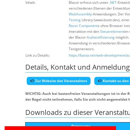
Inhalt:
Blazor erfreut sich unter
.NET
-Entwick
verschiedenen Ebenen der Entwicklun
WebAssembly
-Anwendungen. Der Vort
Testing
Library (www.bunit.dev), einer
Razor Component
s ohne Browser ins
Interaktion mit den
Steuerelement
en 
der Blazor-
Authentifizierung
möglich. 
Anwendung in verschiedenen Browsern 
Testgenerators.
Link zu Details:
https://basta.net/web-development/a
Details, Kontakt und Anmeldung
Zur Website des Veranstalters
Kontakt zu den
WICHTIG: Auch bei kostenfreien Veranstaltungen ist in der 
der Regel nicht teilnehmen, falls Sie sich nicht angemeldet 
Downloads zu dieser Veranstalt
Dateiname