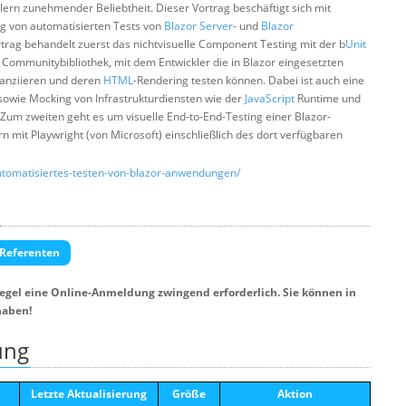
lern zunehmender Beliebtheit. Dieser Vortrag beschäftigt sich mit
g von automatisierten Tests von
Blazor Server
- und
Blazor
rag behandelt zuerst das nichtvisuelle Component Testing mit der b
Unit
 Communitybibliothek, mit dem Entwickler die in Blazor eingesetzten
tanziieren und deren
HTML
-Rendering testen können. Dabei ist auch eine
sowie Mocking von Infrastrukturdiensten wie der
JavaScript
Runtime und
Zum zweiten geht es um visuelle End-to-End-Testing einer Blazor-
mit Playwright (von Microsoft) einschließlich des dort verfügbaren
utomatisiertes-testen-von-blazor-anwendungen/
 Referenten
Regel eine Online-Anmeldung zwingend erforderlich. Sie können in
haben!
ung
Letzte Aktualisierung
Größe
Aktion