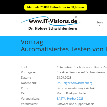
Mehr als 75.000 Teilnehmer in 30 Jahren
Start
Vortrag
Automatisiertes Testen vo
Titel:
Automatisiertes Testen von Blazor-
Vortragsart:
Breakout Session auf Fachkonferenz
Datum:
28.09.2023
Dozent(en):
Dr. Holger Schwichtenberg
Preis:
Siehe Veranstaltungs-Website
Ort:
Mainz, Rheingoldhalle
Veranstaltung:
BASTA! Herbst 2023
Veranstalter:
Software und Support Media