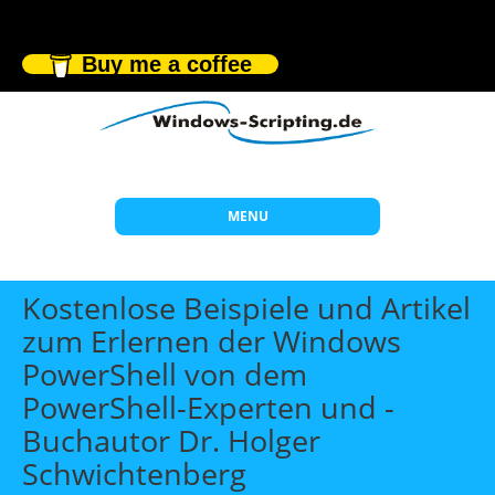
Buy me a coffee
MENU
Start
Kostenlose Beispiele und Artikel
Themen
zum Erlernen der Windows
PowerShell von dem
Beratung
PowerShell-Experten und -
Individuelle Schulungen
Buchautor Dr. Holger
Offene Seminare
Schwichtenberg
Wissen