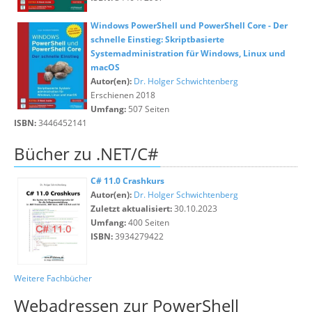
Windows PowerShell und PowerShell Core - Der
schnelle Einstieg: Skriptbasierte
Systemadministration für Windows, Linux und
macOS
Autor(en):
Dr. Holger Schwichtenberg
Erschienen 2018
Umfang:
507 Seiten
ISBN:
3446452141
Bücher zu .NET/C#
C# 11.0 Crashkurs
Autor(en):
Dr. Holger Schwichtenberg
Zuletzt aktualisiert:
30.10.2023
Umfang:
400 Seiten
ISBN:
3934279422
Weitere Fachbücher
Webadressen zur PowerShell